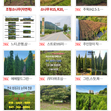
조형소나무(자연목)
소나무 R15, R20, 메타 B10 내외
주목(H2.5-3.0),둥근주목(W2.0-2.5) 저렴하게 판매합니다.
느티,은행,삼색버드,청단풍,규격별판매합니다
스트로브6미터~10미터 (송계농장)
주인장이 직접 키워 짱짱한 홍가시나무, 거품 뺀 가격으로 드립니다.
에메랄드그린 1.5m ~ 2.5m 판매합니다.
(무더위조심하세요))단풍나무3만원 화살나무2300원 전나무 측백나무 무궁화 콤팩트화살나무 오엽송 반송 소나무 라일락 묘목 조경수 정원수 판매합니다
그린,스잣,목련,겹벚,소나무,해송,블루엔젤,써니스마라그,미측백,스노우화백 등