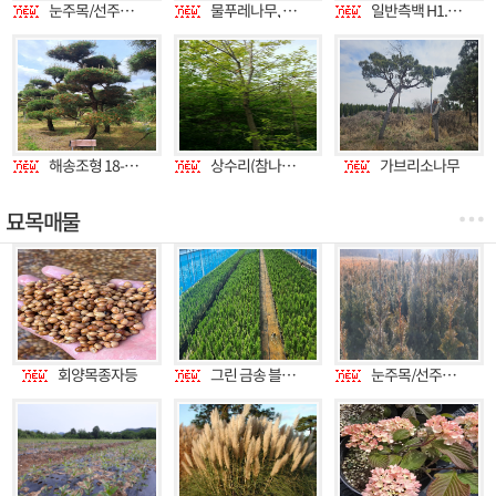
눈주목/선주목/둥근주목/에메랄드그린/문그로우/미측백/황금측백/블루애로우/옥향/주목 묘목/단풍나무 판매 ★우진농원
물푸레나무, 산벚나무, 해송, 칠엽수, 느릅나무, 구상나무, 소나무 외 판매합니다.
일반측백 H1.2~H2.5 판매합니다
해송조형 18-25점 싸게 팝니다
상수리(참나무 류 6종 전문) 1년생 묘목~R30까지 20만 주 보유
가브리소나무
묘목매물
회양목종자등
그린 금송 블루앤젤 골드 블루애로우 포트묘 분달이 분털이
눈주목/선주목 특대/둥근주목/에메랄드그린/문그로우/미측백/황금측백/블루애로우/옥향/주목 묘목/단풍나무 판매 ★우진농원