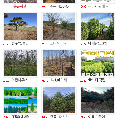
둥근사철
주목(H1.0-4.0)주목(토피어리)둥근주목(W0.6-2.0)복자기,스잣,서부해당화,겹벗,매실,자엽자두,화살나무(외대),메타,설중매,팥배,산수,산딸,목련,칠엽수,꽃사과,산사,계수,층층,산벗,왕벗,대왕,복자기,모감주,둥근소나무,오엽송,다간마가목,구상나무,전나무,조형소나무,단풍나무,서양측백,측백나무,에메랄드그린,블루엔젤,블루아이스,금송판매
무궁화 판매합니다.
선주목, 둥근주목, 에메랄드그린, 왕벚나무, 반송, 소나무조형, 단풍나무, 능소화 판매합니다.
느티,이팝나무 A급
에메랄드그린 4.0m(1.2~4.0m 전규격 판매)
이팝나무(지하고 1m70/R10~R18) 판매합니다.
┗━★메타세콰이아 8점 급매 / 교목,관목 하자목 전문
♥느티.직립느티.산수유.단풍.주목.측백.적송.스트로브잣.블루애로우.백자작♥
[전북] 에메랄드그린/에메랄드골드/블루아이스/엘사트리/블루에로우[소량~대량] / 삼례ic 5분거리 / 5톤 장축가능
주목(H2.5-3.0),둥근주목(W2.0-2.5) 저렴하게 판매합니다.
여름,겨울에도 강한 향나무 판매**