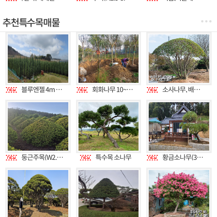
추천특수목매물
블루엔젤 4m 판매 (1.2~4.0m 전규격 판매)
회화나무 10~40점대 전규격판매
소사나무, 배롱나무, 모과나무, 소나무 대형목 특수목 판매합니다.
둥근주목(W2.0-2.5)선주목(H2.5-3.5)판매합니다.
특수목 소나무
황금소나무(35~45년생)