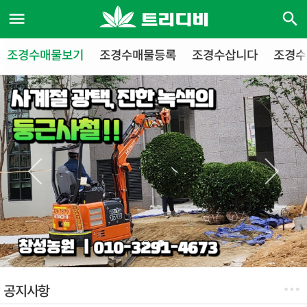
조경수매물보기
조경수매물등록
조경수삽니다
조경수
공지사항