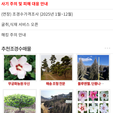
사기 주의 및 피해 대응 안내
(연장) 조경수가격조사 (2025년 1월~12월)
굴취,식재 서비스 오픈
해킹 주의 안내
추천조경수매물
무궁화농원 우신
해송 조형 전문
블루엔젤. 단풍나무, 반송, 팽나무(특수목), 모과(특수목)