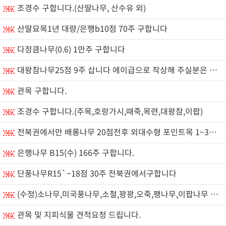
조경수 구합니다.(산딸나무, 산수유 외)
산딸묘목1년 대량/은행b10점 70주 구합니다
다정큼나무(0.6) 1만주 구합니다
대왕참나무25점 9주 삽니다 에이급으로 작상해 주실분은 사진과 가격메세지로 부탁드립니다
관목 구합니다.
조경수 구합니다.(주목,호랑가시,때죽,목련,대왕참,이팝)
전북권에서만 배롱나무 20점전후 외대수형 포인트목 1~3주 구합니다. (레드,핑크,연보라 색상)
은행나무 B15(수) 166주 구합니다.
단풍나무R15`~18점 30주 전북권에서구합니다
(수정)소나무,미국풍나무,소철,꽝꽝,오죽,팽나무,이팝나무 삽니다
관목 및 지피식물 견적요청 드립니다.