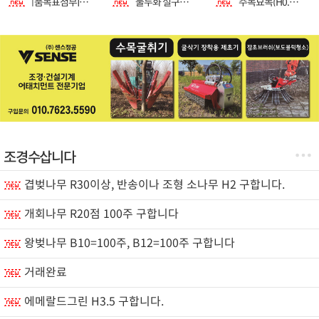
[품목표첨부]블루엔젤, 에메랄드그린 (골드), 로켓향나무, 왕벗나무, 계수나무, 써니스마, 전나무, 단풍, 은행, 모감주, 마가목, 칠엽수, 복자기, 회화, 산딸, 이팝, 산사
불두화 설구화 백당나무 레드로빈 일반측백 팝니다.
주목묘목(H0.3-0.5),스잣묘목(H0.6-1.5)판매
조경수삽니다
겹벚나무 R30이상, 반송이나 조형 소나무 H2 구합니다.
개회나무 R20점 100주 구합니다
왕벚나무 B10=100주, B12=100주 구합니다
거래완료
에메랄드그린 H3.5 구합니다.