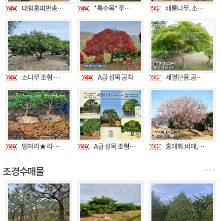
대형홍피반송 / 기념식수용소나무 / 포인트목
*특수목* 주목토피어리판매
배롱나무, 소나무, 소사나무, 매화나무, 단풍나무 특수목 포인트목 판매합니다.
소나무 조형 및 특수목 판매
A급 성목 공작
세열단풍,공작단풍,수양단풍, 칠오삼단풍, 애기단풍, 계희단풍 판매합니다.
땡처리★ 라일락외대 2,3,4,5점 400여주
A급 성목 조형소나무
홍매화,비매,녹악매,수양홍매,운용매,백매화 매화나무 포인트목 포인트목 판매합니다.
조경수매물