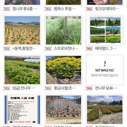
참나무 류 6종 전문(참나무농장) 참나무 묘목 분양합니다
팜파스 푸밀라 판매
핑크오데마리 포트묘
<동백,황칠전문>동백/황칠전문 황칠나무(1m-2m)(30cm이상포트묘)청단풍나무(1-2m)동백나무,소사나무(특수목 30cm-1.5m),백일홍(배롱나무)등 판매합니다.
스트로브잣나무묘목(스잣) 판매. 편백나무묘목 판매
에머럴드 그린/골드/부시,부루엔젤,스카이로켓,부루애로우,문그로우, 해송,회양목,팝배,자작나무,황금실화백,일반측백,눈주목,라일락,미측백 팝니다
SS급 전나무 묘목 판매중
황금사철(조형) 판매합니다
전나무 묘묙 부터7m.자작묘묙부터 6점